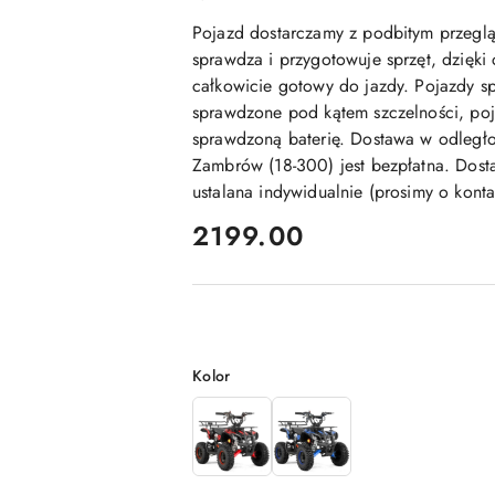
Pojazd dostarczamy z podbitym przegl
sprawdza i przygotowuje sprzęt, dzięki
całkowicie gotowy do jazdy. Pojazdy sp
sprawdzone pod kątem szczelności, poj
sprawdzoną baterię. Dostawa w odległ
Zambrów (18-300) jest bezpłatna. Dosta
ustalana indywidualnie (prosimy o kont
cena:
2199.00
Wariant
Kolor