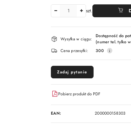
Ilość
szt.
Dostępność
Dostępność do pot
i
Wysyłka w ciągu:
(numer tel. tylko 
dostawa
Cena przesyłki:
300
Zadaj pytanie
Pobierz produkt do PDF
EAN:
2000000158303