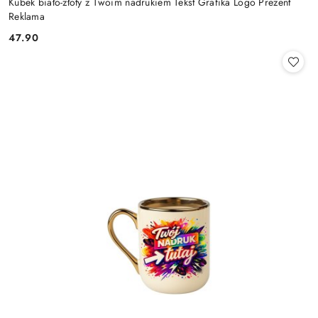
Kubek biało-złoty z Twoim nadrukiem Tekst Grafika Logo Prezent
Reklama
47.90
Cena: