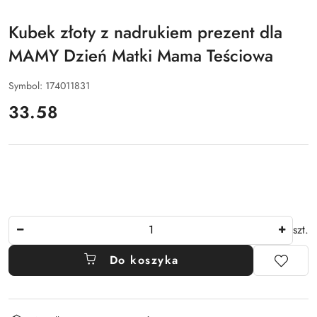
Kubek złoty z nadrukiem prezent dla
MAMY Dzień Matki Mama Teściowa
Symbol:
174011831
cena:
33.58
Ilość
szt.
Do koszyka
Dostępność