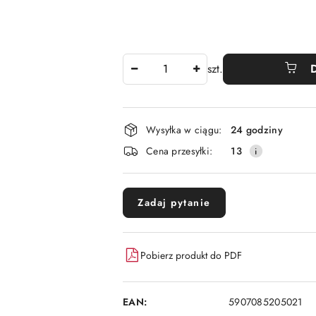
Ilość
szt.
Dostępność
Wysyłka w ciągu:
24 godziny
i
Cena przesyłki:
13
dostawa
Zadaj pytanie
Pobierz produkt do PDF
EAN:
5907085205021