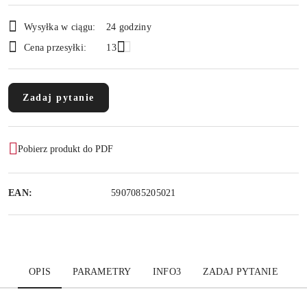
Dostępność
Wysyłka w ciągu:
24 godziny
i
Cena przesyłki:
13
dostawa
Zadaj pytanie
Pobierz produkt do PDF
EAN:
5907085205021
OPIS
PARAMETRY
INFO3
ZADAJ PYTANIE