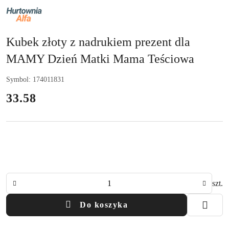
NAZWA
PRODUCENTA:
ALFA
Kubek złoty z nadrukiem prezent dla
MAMY Dzień Matki Mama Teściowa
Symbol:
174011831
cena:
33.58
Ilość
szt.
Do koszyka