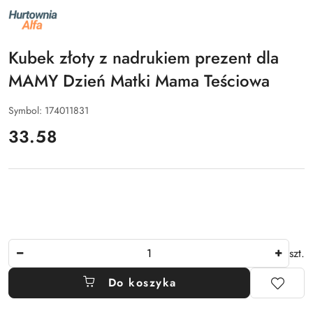
NAZWA
PRODUCENTA:
ALFA
Kubek złoty z nadrukiem prezent dla
MAMY Dzień Matki Mama Teściowa
Symbol:
174011831
cena:
33.58
Ilość
szt.
Do koszyka