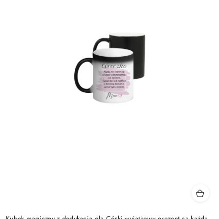
Kubek magiczny z dedykacją dla Córki wyjątkowy prezent na każdą