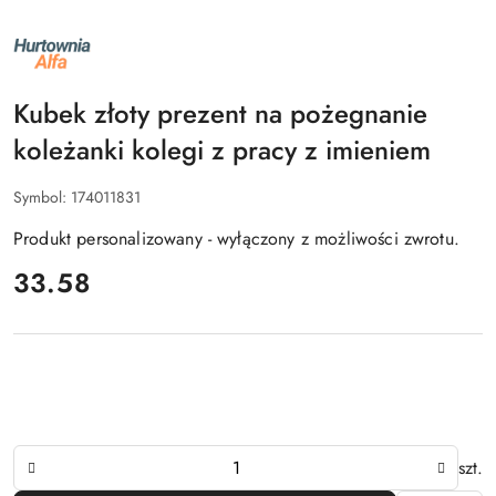
NAZWA
PRODUCENTA:
ALFA
Kubek złoty prezent na pożegnanie
koleżanki kolegi z pracy z imieniem
Symbol:
174011831
Produkt personalizowany - wyłączony z możliwości zwrotu.
cena:
33.58
Ilość
szt.