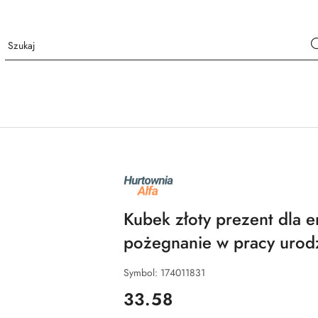
NAZWA
PRODUCENTA:
ALFA
Kubek złoty prezent dla 
pożegnanie w pracy urod
Symbol:
174011831
cena:
33.58