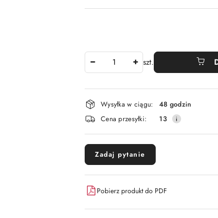
Ilość
szt.
Dostępność
Wysyłka w ciągu:
48 godzin
i
Cena przesyłki:
13
dostawa
Zadaj pytanie
Pobierz produkt do PDF