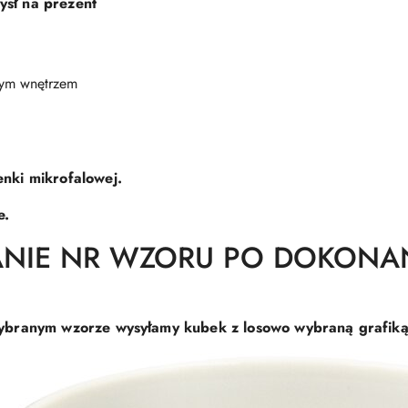
ysł na prezent
ałym wnętrzem
nki mikrofalowej.
e.
ANIE NR WZORU PO DOKONA
branym wzorze wysyłamy kubek z losowo wybraną grafiką (g