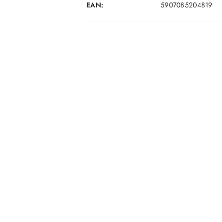
EAN:
5907085204819