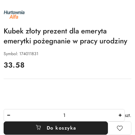
NAZWA
PRODUCENTA:
ALFA
Kubek złoty prezent dla emeryta
emerytki pożegnanie w pracy urodziny
Symbol:
174011831
cena:
33.58
Ilość
szt.
Do koszyka