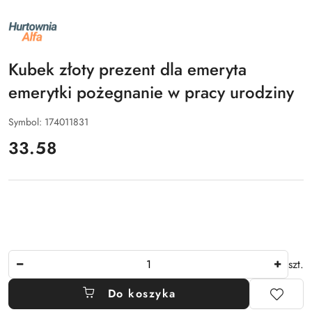
NAZWA
PRODUCENTA:
ALFA
Kubek złoty prezent dla emeryta
emerytki pożegnanie w pracy urodziny
Symbol:
174011831
cena:
33.58
Ilość
szt.
Do koszyka