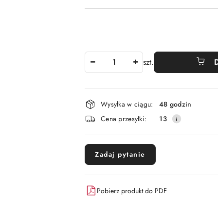
Ilość
szt.
Dostępność
Wysyłka w ciągu:
48 godzin
i
Cena przesyłki:
13
dostawa
Zadaj pytanie
Pobierz produkt do PDF