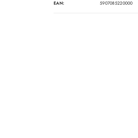
EAN:
5907085220000