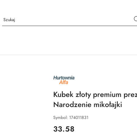
NAZWA
PRODUCENTA:
ALFA
Kubek złoty premium pre
Narodzenie mikołajki
Symbol:
174011831
cena:
33.58