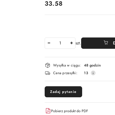
cena:
33.58
Ilość
szt.
Dostępność
Wysyłka w ciągu:
48 godzin
i
Cena przesyłki:
13
dostawa
Zadaj pytanie
Pobierz produkt do PDF