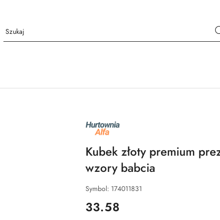
NAZWA
PRODUCENTA:
ALFA
Kubek złoty premium prez
wzory babcia
Symbol:
174011831
cena:
33.58