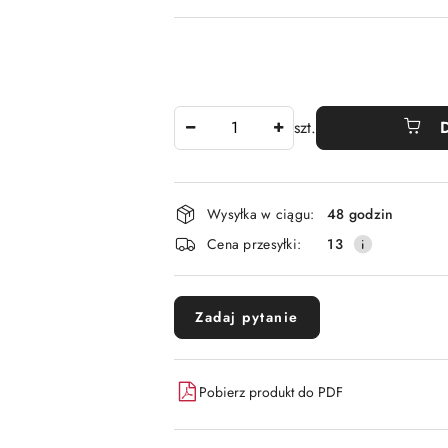
Ilość
szt.
Dostępność
Wysyłka w ciągu:
48 godzin
i
Cena przesyłki:
13
dostawa
Zadaj pytanie
Pobierz produkt do PDF