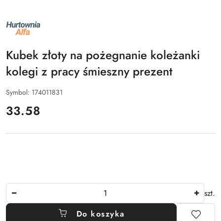
NAZWA
PRODUCENTA:
ALFA
Kubek złoty na pożegnanie koleżanki
kolegi z pracy śmieszny prezent
Symbol:
174011831
cena:
33.58
Ilość
szt.
Do koszyka