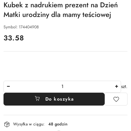
Kubek z nadrukiem prezent na Dzień
Matki urodziny dla mamy teściowej
Symbol:
174404908
cena:
33.58
Ilość
szt.
Do koszyka
Dostępność
Wysyłka w ciągu:
48 godzin
i