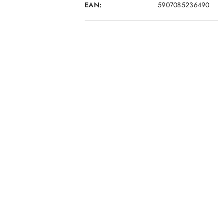
EAN:
5907085236490