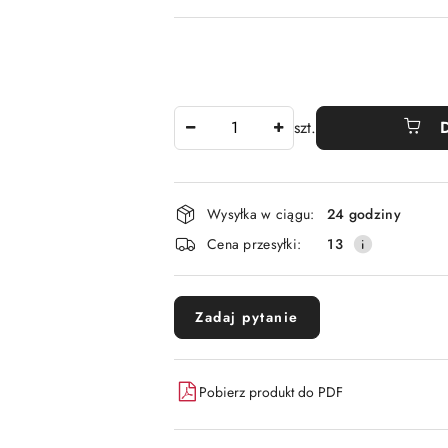
Ilość
szt.
Dostępność
Wysyłka w ciągu:
24 godziny
i
Cena przesyłki:
13
dostawa
Zadaj pytanie
Pobierz produkt do PDF