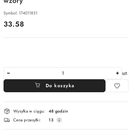
wzory
Symbol:
174011831
cena:
33.58
Ilość
szt.
Do koszyka
Dostępność
Wysyłka w ciągu:
48 godzin
i
Cena przesyłki:
13
dostawa