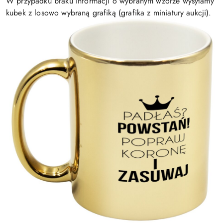
W przypadku braku informacji o wybranym wzorze wysyłamy
kubek z losowo wybraną grafiką (grafika z miniatury aukcji).