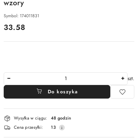
wzory
Symbol:
174011831
cena:
33.58
Ilość
szt.
Do koszyka
Dostępność
Wysyłka w ciągu:
48 godzin
i
Cena przesyłki:
13
dostawa