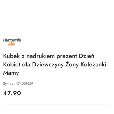
NAZWA
PRODUCENTA:
ALFA
Kubek z nadrukiem prezent Dzień
Kobiet dla Dziewczyny Żony Koleżanki
Mamy
Symbol:
17400162R
cena:
47.90