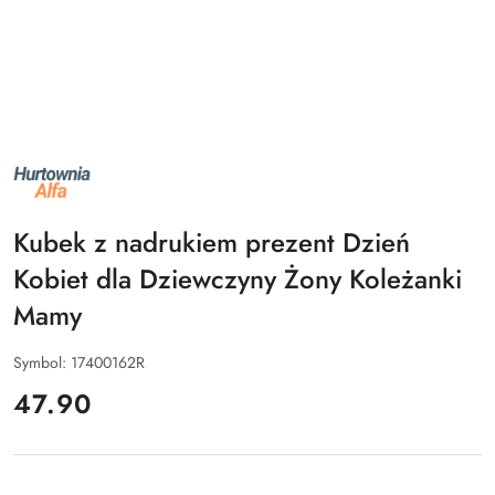
NAZWA
PRODUCENTA:
ALFA
Kubek z nadrukiem prezent Dzień
Kobiet dla Dziewczyny Żony Koleżanki
Mamy
Symbol:
17400162R
cena:
47.90