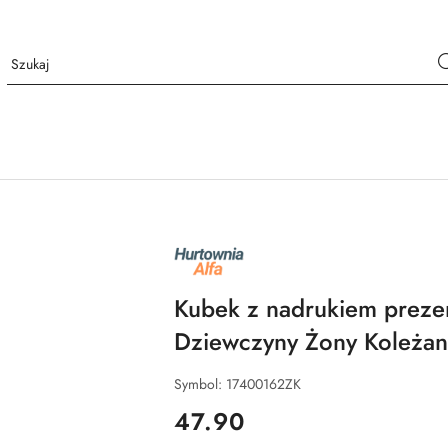
NAZWA
PRODUCENTA:
ALFA
Kubek z nadrukiem prezen
Dziewczyny Żony Koleża
Symbol:
17400162ZK
cena:
47.90