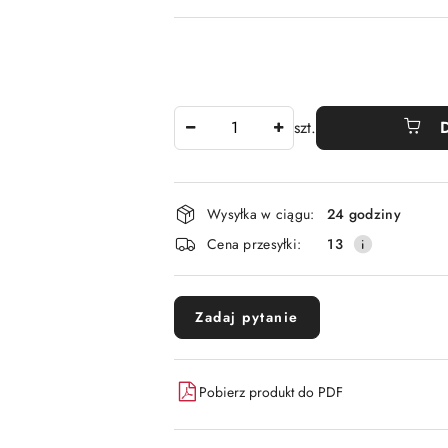
Ilość
szt.
Dostępność
Wysyłka w ciągu:
24 godziny
i
Cena przesyłki:
13
dostawa
Zadaj pytanie
Pobierz produkt do PDF