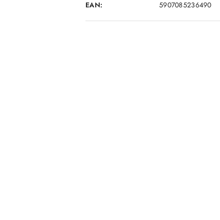
EAN:
5907085236490