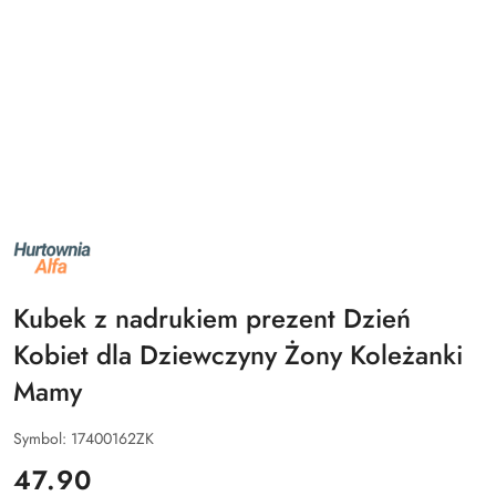
NAZWA
PRODUCENTA:
ALFA
Kubek z nadrukiem prezent Dzień
Kobiet dla Dziewczyny Żony Koleżanki
Mamy
Symbol:
17400162ZK
cena:
47.90