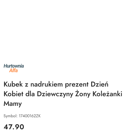
NAZWA
PRODUCENTA:
ALFA
Kubek z nadrukiem prezent Dzień
Kobiet dla Dziewczyny Żony Koleżanki
Mamy
Symbol:
17400162ZK
cena:
47.90