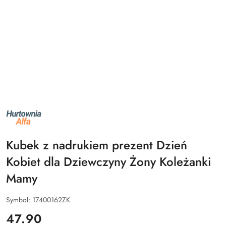
NAZWA
PRODUCENTA:
ALFA
Kubek z nadrukiem prezent Dzień
Kobiet dla Dziewczyny Żony Koleżanki
Mamy
Symbol:
17400162ZK
cena:
47.90