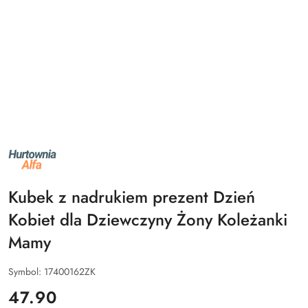
NAZWA
PRODUCENTA:
ALFA
Kubek z nadrukiem prezent Dzień
Kobiet dla Dziewczyny Żony Koleżanki
Mamy
Symbol:
17400162ZK
cena:
47.90