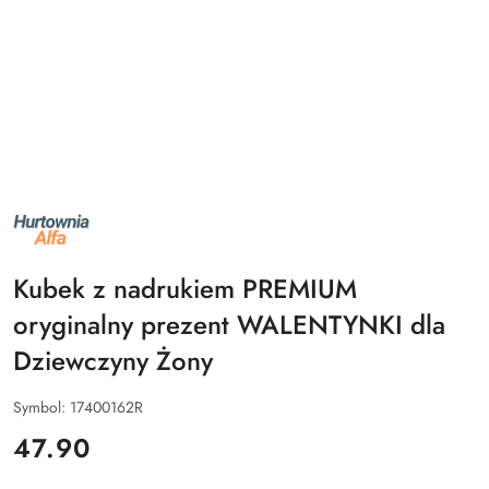
NAZWA
PRODUCENTA:
ALFA
Kubek z nadrukiem PREMIUM
oryginalny prezent WALENTYNKI dla
Dziewczyny Żony
Symbol:
17400162R
cena:
47.90