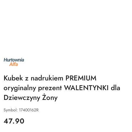
NAZWA
PRODUCENTA:
ALFA
Kubek z nadrukiem PREMIUM
oryginalny prezent WALENTYNKI dla
Dziewczyny Żony
Symbol:
17400162R
cena:
47.90