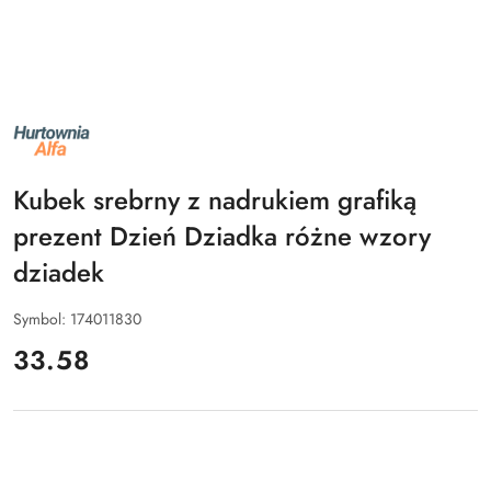
NAZWA
PRODUCENTA:
ALFA
Kubek srebrny z nadrukiem grafiką
prezent Dzień Dziadka różne wzory
dziadek
Symbol:
174011830
cena:
33.58