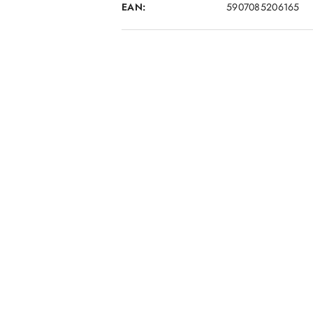
EAN:
5907085206165