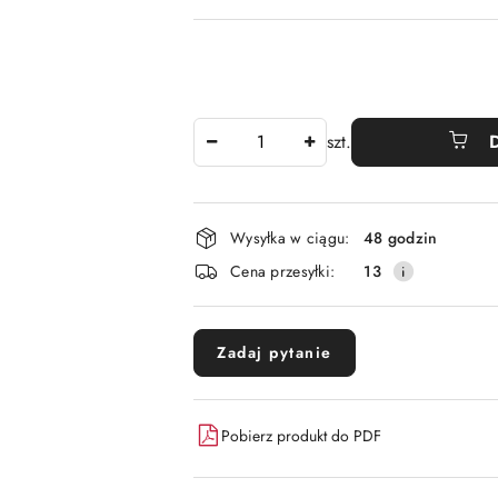
Ilość
szt.
Dostępność
Wysyłka w ciągu:
48 godzin
i
Cena przesyłki:
13
dostawa
Zadaj pytanie
Pobierz produkt do PDF