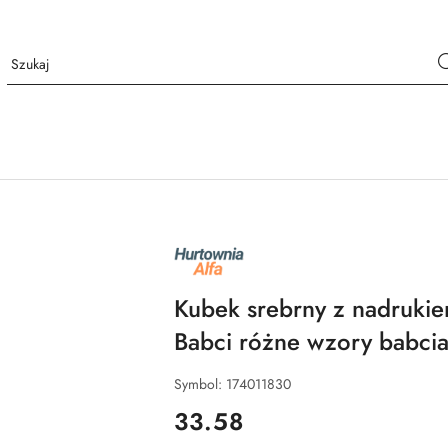
NAZWA
PRODUCENTA:
ALFA
Kubek srebrny z nadrukie
Babci różne wzory babci
Symbol:
174011830
cena:
33.58