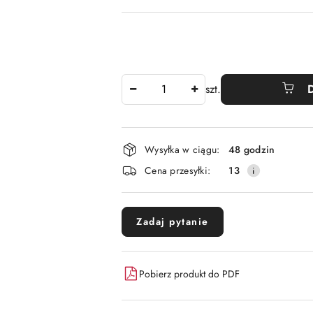
Ilość
szt.
Dostępność
Wysyłka w ciągu:
48 godzin
i
Cena przesyłki:
13
dostawa
Zadaj pytanie
Pobierz produkt do PDF