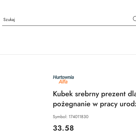
NAZWA
PRODUCENTA:
ALFA
Kubek srebrny prezent dl
pożegnanie w pracy urod
Symbol:
174011830
cena:
33.58