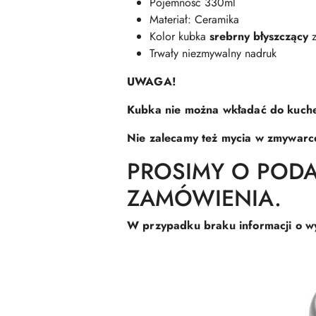
Pojemność 330ml
Materiał: Ceramika
Kolor kubka
srebrny błyszczący
z
Trwały niezmywalny nadruk
UWAGA!
Kubka nie można wkładać do kuche
Nie zalecamy też mycia w zmywarc
PROSIMY O POD
ZAMÓWIENIA.
W przypadku braku informacji o wy