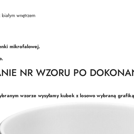
 białym wnętrzem
nki mikrofalowej.
e.
ANIE NR WZORU PO DOKONA
branym wzorze wysyłamy kubek z losowo wybraną grafiką (g