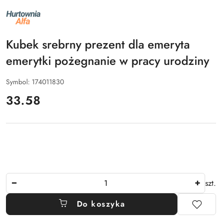
NAZWA
PRODUCENTA:
ALFA
Kubek srebrny prezent dla emeryta
emerytki pożegnanie w pracy urodziny
Symbol:
174011830
cena:
33.58
Ilość
szt.
Do koszyka