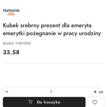
NAZWA
PRODUCENTA:
ALFA
Kubek srebrny prezent dla emeryta
emerytki pożegnanie w pracy urodziny
Symbol:
174011830
cena:
33.58
Ilość
szt.
Do koszyka