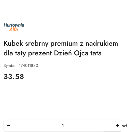
NAZWA
PRODUCENTA:
ALFA
Kubek srebrny premium z nadrukiem
dla taty prezent Dzień Ojca tata
Symbol:
174011830
cena:
33.58
Ilość
szt.