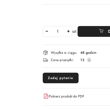
Ilość
szt.
Dostępność
Wysyłka w ciągu:
48 godzin
i
Cena przesyłki:
13
dostawa
Zadaj pytanie
Pobierz produkt do PDF