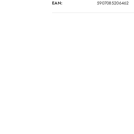
EAN:
5907085206462