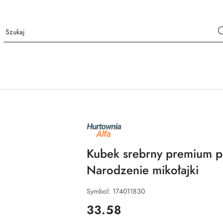
NAZWA
PRODUCENTA:
ALFA
Kubek srebrny premium p
Narodzenie mikołajki
Symbol:
174011830
cena:
33.58