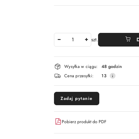
Ilość
szt.
Dostępność
Wysyłka w ciągu:
48 godzin
i
Cena przesyłki:
13
dostawa
Zadaj pytanie
Pobierz produkt do PDF