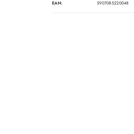
EAN:
5907085220048