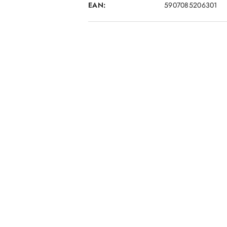
EAN:
5907085206301