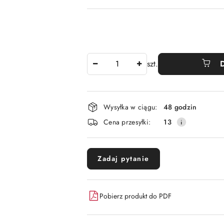
Ilość
szt.
Dostępność
Wysyłka w ciągu:
48 godzin
i
Cena przesyłki:
13
dostawa
Zadaj pytanie
Pobierz produkt do PDF