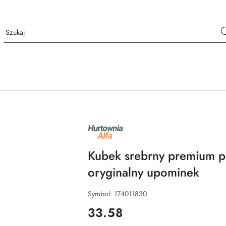
NAZWA
PRODUCENTA:
ALFA
Kubek srebrny premium p
oryginalny upominek
Symbol:
174011830
cena:
33.58