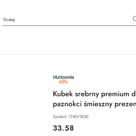
NAZWA
PRODUCENTA:
ALFA
Kubek srebrny premium dla
paznokci śmieszny prezen
Symbol:
174011830
cena:
33.58