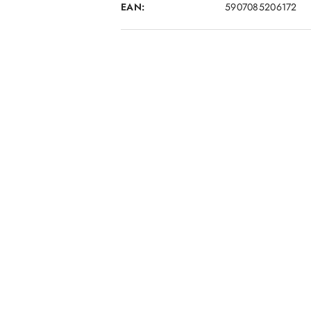
EAN:
5907085206172