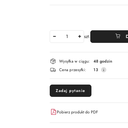
Ilość
szt.
Dostępność
Wysyłka w ciągu:
48 godzin
i
Cena przesyłki:
13
dostawa
Zadaj pytanie
Pobierz produkt do PDF