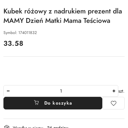
ALFA
Kubek różowy z nadrukiem prezent dla
MAMY Dzień Matki Mama Teściowa
Symbol:
174011832
cena:
33.58
Ilość
szt.
Do koszyka
Dostępność
Wysyłka w ciągu:
24 godziny