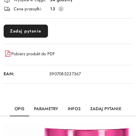
i
Cena przesyłki:
13
dostawa
Zadaj pytanie
Pobierz produkt do PDF
EAN:
5907085237367
OPIS
PARAMETRY
INFO3
ZADAJ PYTANIE