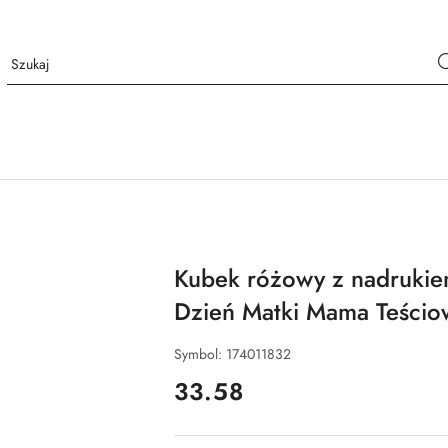
Kubek różowy z nadruki
Dzień Matki Mama Teścio
Symbol:
174011832
cena:
33.58