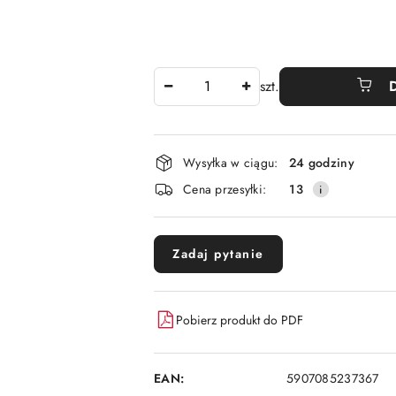
Ilość
szt.
Dostępność
Wysyłka w ciągu:
24 godziny
i
Cena przesyłki:
13
dostawa
Zadaj pytanie
Pobierz produkt do PDF
EAN:
5907085237367