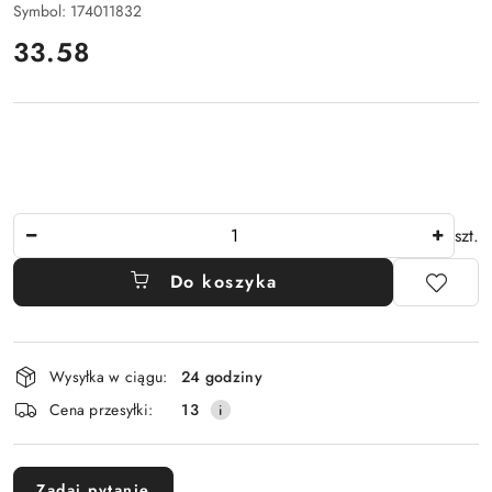
Symbol:
174011832
cena:
33.58
Ilość
szt.
Do koszyka
Dostępność
Wysyłka w ciągu:
24 godziny
i
Cena przesyłki:
13
dostawa
Zadaj pytanie