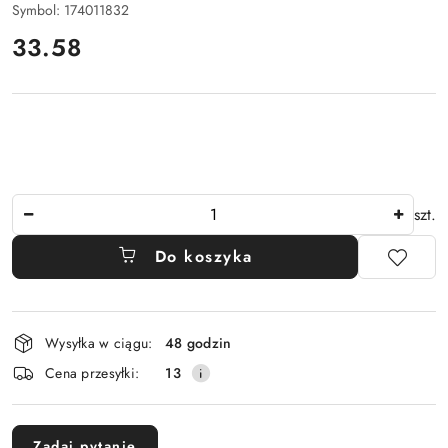
Symbol:
174011832
cena:
33.58
Ilość
szt.
Do koszyka
Dostępność
Wysyłka w ciągu:
48 godzin
i
Cena przesyłki:
13
dostawa
Zadaj pytanie