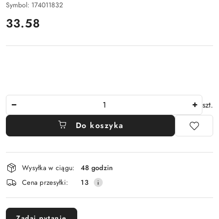
Symbol:
174011832
cena:
33.58
Ilość
szt.
Do koszyka
Dostępność
Wysyłka w ciągu:
48 godzin
i
Cena przesyłki:
13
dostawa
Zadaj pytanie