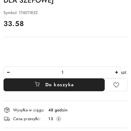
DLA SZEFOWEJ
Symbol:
174011832
cena:
33.58
Ilość
szt.
Do koszyka
Dostępność
Wysyłka w ciągu:
48 godzin
i
Cena przesyłki:
13
dostawa