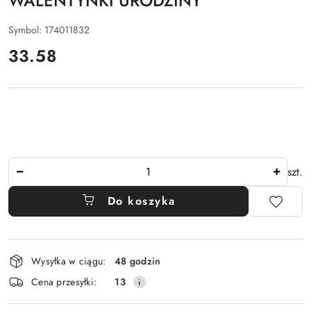
WALENTYNKI URODZINY
Symbol:
174011832
cena:
33.58
Ilość
szt.
Do koszyka
Dostępność
Wysyłka w ciągu:
48 godzin
i
Cena przesyłki:
13
dostawa