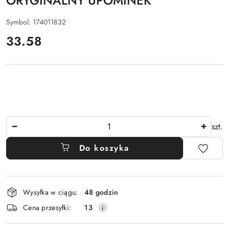
ORYGINALNY UPOMINEK
Symbol:
174011832
cena:
33.58
Ilość
szt.
Do koszyka
Dostępność
Wysyłka w ciągu:
48 godzin
i
Cena przesyłki:
13
dostawa