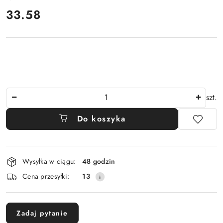
cena:
33.58
Ilość
szt.
Do koszyka
Dostępność
Wysyłka w ciągu:
48 godzin
i
Cena przesyłki:
13
dostawa
Zadaj pytanie