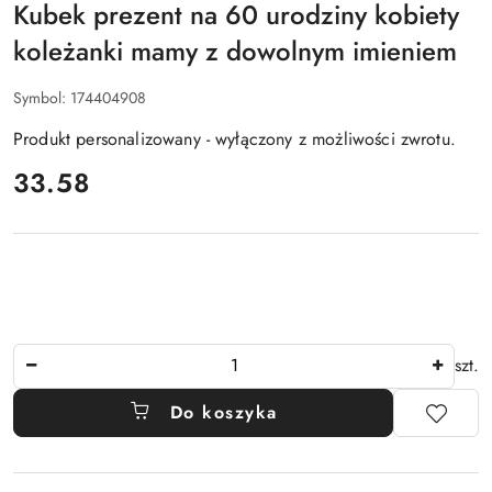
Kubek prezent na 60 urodziny kobiety
koleżanki mamy z dowolnym imieniem
Symbol:
174404908
Produkt personalizowany - wyłączony z możliwości zwrotu.
cena:
33.58
Ilość
szt.
Do koszyka
Dostępność