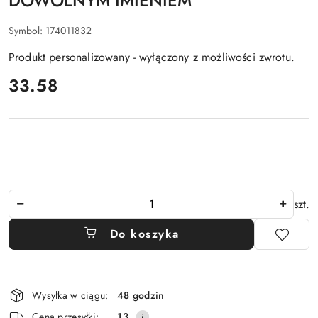
DOWOLNYM IMIENIEM
Symbol:
174011832
Produkt personalizowany - wyłączony z możliwości zwrotu.
cena:
33.58
Ilość
szt.
Do koszyka
Dostępność
Wysyłka w ciągu:
48 godzin
i
Cena przesyłki:
13