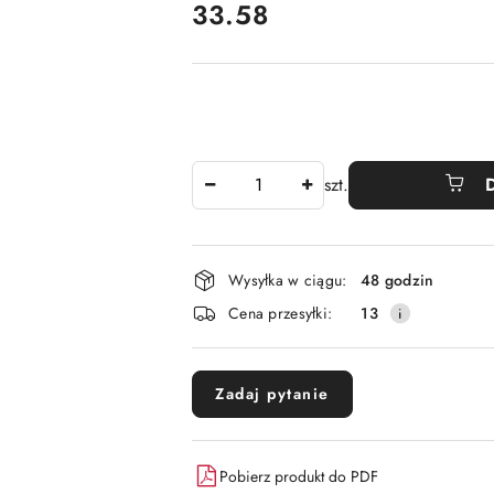
cena:
33.58
Ilość
szt.
Dostępność
Wysyłka w ciągu:
48 godzin
i
Cena przesyłki:
13
dostawa
Zadaj pytanie
Pobierz produkt do PDF