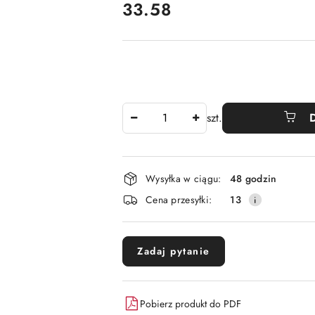
cena:
33.58
Ilość
szt.
Dostępność
Wysyłka w ciągu:
48 godzin
i
Cena przesyłki:
13
dostawa
Zadaj pytanie
Pobierz produkt do PDF