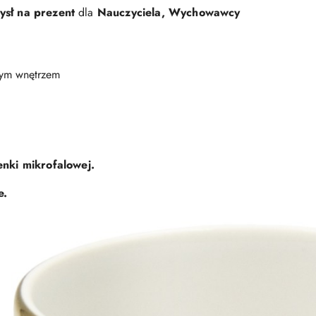
ysł na prezent
dla
Nauczyciela, Wychowawcy
ałym wnętrzem
nki mikrofalowej.
e.