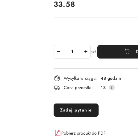
cena:
33.58
Ilość
szt.
Dostępność
Wysyłka w ciągu:
48 godzin
i
Cena przesyłki:
13
dostawa
Zadaj pytanie
Pobierz produkt do PDF