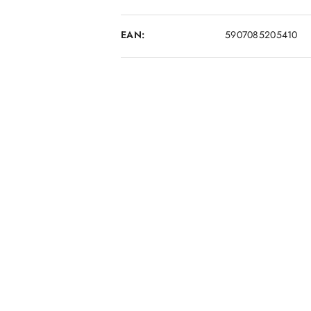
EAN:
5907085205410